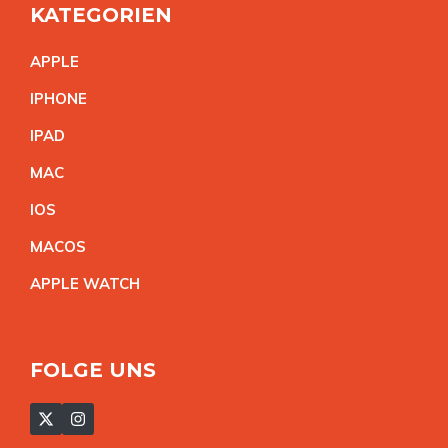
KATEGORIEN
APPL
E
IPHON
E
IPA
D
MA
C
IO
S
MACO
S
APPLE WATC
H
FOLGE UNS