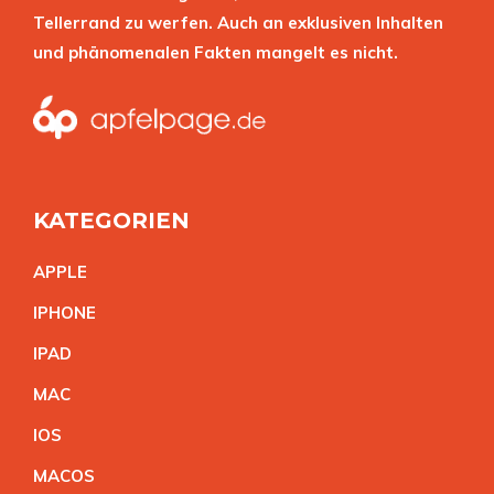
Tellerrand zu werfen. Auch an exklusiven Inhalten
und phänomenalen Fakten mangelt es nicht.
KATEGORIEN
APPL
E
IPHON
E
IPA
D
MA
C
IO
S
MACO
S