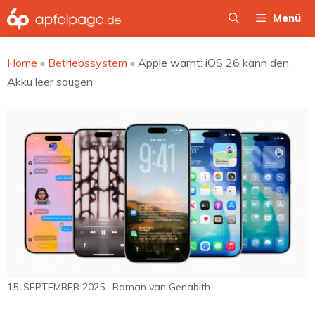
Zum
Menü
Inhalt
springen
Home
»
Betriebssystem
»
Apple warnt: iOS 26 kann den
Akku leer saugen
15. SEPTEMBER 2025
Roman van Genabith