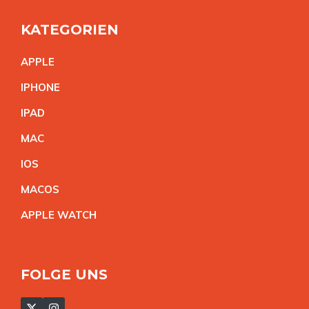
KATEGORIEN
APPL
E
IPHON
E
IPA
D
MA
C
IO
S
MACO
S
APPLE WATC
H
FOLGE UNS