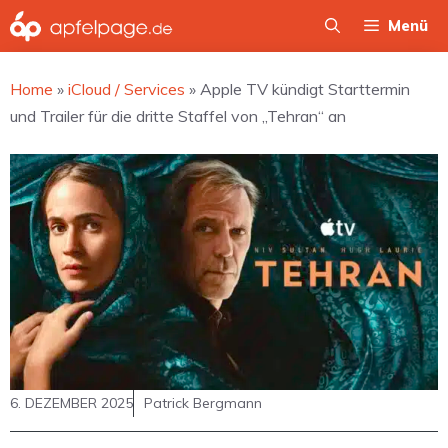
Zum
Menü
Inhalt
springen
Home
»
iCloud / Services
»
Apple TV kündigt Starttermin
und Trailer für die dritte Staffel von „Tehran“ an
6. DEZEMBER 2025
Patrick Bergmann