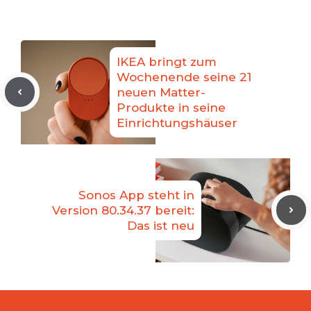
IKEA bringt zum
Wochenende seine 21
neuen Matter-
Produkte in seine
Einrichtungshäuser
Sonos App steht in
Version 80.34.37 bereit:
Das ist neu