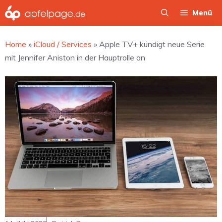
Zum
Menü
Inhalt
springen
Home
»
iCloud / Services
»
Apple TV+ kündigt neue Serie
mit Jennifer Aniston in der Hauptrolle an