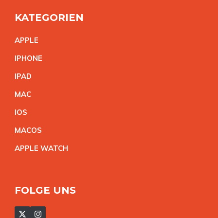
KATEGORIEN
APPL
E
IPHON
E
IPA
D
MA
C
IO
S
MACO
S
APPLE WATC
H
FOLGE UNS