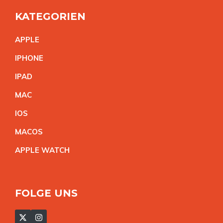
KATEGORIEN
APPL
E
IPHON
E
IPA
D
MA
C
IO
S
MACO
S
APPLE WATC
H
FOLGE UNS