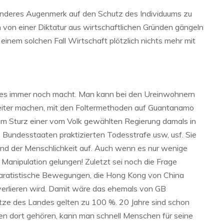
sonderes Augenmerk auf den Schutz des Individuums zu
ch von einer Diktatur aus wirtschaftlichen Gründen gängeln
einem solchen Fall Wirtschaft plötzlich nichts mehr mit
dies immer noch macht. Man kann bei den Ureinwohnern
weiter machen, mit den Foltermethoden auf Guantanamo
dem Sturz einer vom Volk gewählten Regierung damals in
6 Bundesstaaten praktizierten Todesstrafe usw, usf. Sie
und der Menschlichkeit auf. Auch wenn es nur wenige
anipulation gelungen! Zuletzt sei noch die Frage
paratistische Bewegungen, die Hong Kong von China
 verlieren wird. Damit wäre das ehemals von GB
tze des Landes gelten zu 100 %. 20 Jahre sind schon
igen dort gehören, kann man schnell Menschen für seine