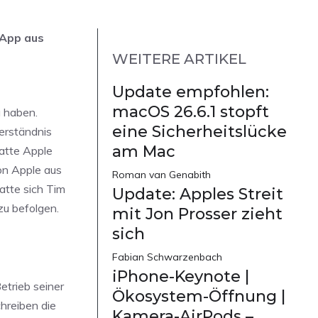
 App aus
WEITERE ARTIKEL
Update empfohlen:
macOS 26.6.1 stopft
u haben.
eine Sicherheitslücke
erständnis
am Mac
atte Apple
on Apple aus
Roman van Genabith
hatte sich Tim
Update: Apples Streit
zu befolgen.
mit Jon Prosser zieht
sich
Fabian Schwarzenbach
iPhone-Keynote |
etrieb seiner
Ökosystem-Öffnung |
chreiben die
Kamera-AirPods –