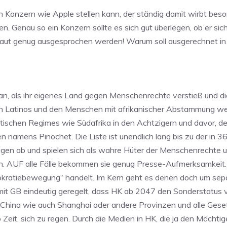
en Konzern wie Apple stellen kann, der ständig damit wirbt be
en. Genau so ein Konzern sollte es sich gut überlegen, ob er si
nd laut genug ausgesprochen werden! Warum soll ausgerechnet in 
an, als ihr eigenes Land gegen Menschenrechte verstieß und 
den Latinos und den Menschen mit afrikanischer Abstammung 
stischen Regimes wie Südafrika in den Achtzigern und davor, 
n namens Pinochet. Die Liste ist unendlich lang bis zu der in 3
agen ab und spielen sich als wahre Hüter der Menschenrechte 
n. AUF alle Fälle bekommen sie genug Presse-Aufmerksamkeit. M
emokratiebewegung“ handelt. Im Kern geht es denen doch um se
n mit GB eindeutig geregelt, dass HK ab 2047 den Sonderstatus
China wie auch Shanghai oder andere Provinzen und alle Gese
 Zeit, sich zu regen. Durch die Medien in HK, die ja den Mächt