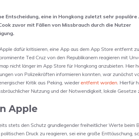
eine Entscheidung, eine in Hongkong zuletzt sehr populäre
Cook zuvor mit Fällen von Missbrauch durch die Nutzer
ägung.
pple dafür kritisieren, eine App aus dem App Store entfernt z
prominente Ted Cruz von den Republikanern reagieren mit Unv
p nicht länger im App Store für Hongkong anzubieten. Hier h
egungen von Polizeikräften informieren konnten, war zunächst v
nergischer Kritik aus Peking, wieder
entfernt worden
. Hierfür 
ssbräuchlicher Nutzung und der Notwendigkeit, lokale Gesetze 
on Apple
its stets den Schutz grundlegender freiheitlicher Werte beim B
 politischen Druck zu reagieren, sei eine große Enttäuschung, s