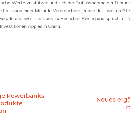
ische Werte zu stützen und sich der Einflussnahme der Führung
kt mit rund einer Milliarde Verbrauchern jedoch der zweitgrößt
Gerade erst war Tim Cook zu Besuch in Peking und sprach mit V
Investitionen Apples in China.
ige Powerbanks
Neues erg
rodukte
m
on