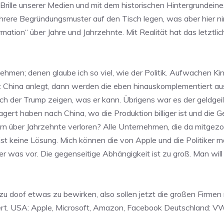
Brille unserer Medien und mit dem historischen Hintergrundeine
hrere Begründungsmuster auf den Tisch legen, was aber hier nir
rmation“ über Jahre und Jahrzehnte. Mit Realität hat das letztlic
hmen; denen glaube ich so viel, wie der Politik. Aufwachen Kin
t China anlegt, dann werden die eben hinauskomplementiert aus 
ch der Trump zeigen, was er kann. Übrigens war es der geldgei
lagert haben nach China, wo die Produktion billiger ist und die
 über Jahrzehnte verloren? Alle Unternehmen, die da mitgezoge
 ist keine Lösung. Mich können die von Apple und die Politiker 
ner was vor. Die gegenseitige Abhängigkeit ist zu groß. Man wil
 zu doof etwas zu bewirken, also sollen jetzt die großen Firmen
iert. USA: Apple, Microsoft, Amazon, Facebook Deutschland: