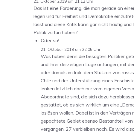
21. Oktober 2019 um 21:12 Uhr
Das ist eine Forderung, die man gerade an ein
legen und für Freiheit und Demokratie einzutret
lässt und diese Kritik kann gar nicht häufig u
Politik zu tun haben?
Oder so!
21. Oktober 2019 um 22:05 Uhr
Was haben denn die besagten Politiker get
und ihrer derzeitigen Lage anfangen, mit 
oder damals im Irak, dem Stützen von rassi
Chile und der Unterstützung eines Faschiste
lenken letztlich doch nur vom eigenen Vers
Abgeordnete sind, die sich dazu herablasse
gestattet, ob es sich wirklich um eine „D
loslösen wollen. Dabei ist in den Verträge
gepachtete Gebiet ebenso Bestandteil von 
vergangen, 27 verbleiben noch. Es wird also