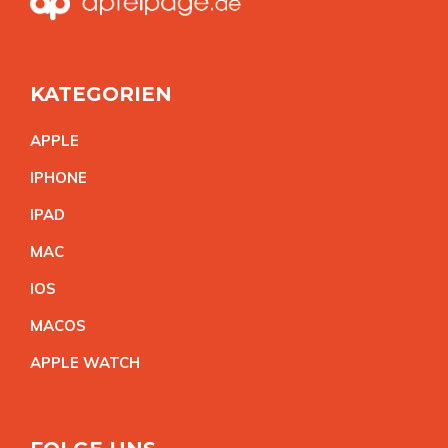
KATEGORIEN
APPL
E
IPHON
E
IPA
D
MA
C
IO
S
MACO
S
APPLE WATC
H