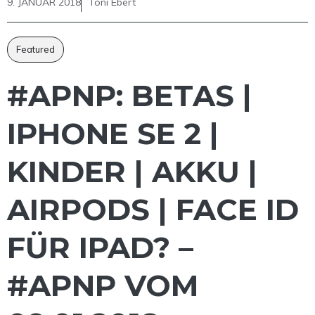
9. JANUAR 2018
Toni Ebert
Featured
#APNP: BETAS |
IPHONE SE 2 |
KINDER | AKKU |
AIRPODS | FACE ID
FÜR IPAD? –
#APNP VOM