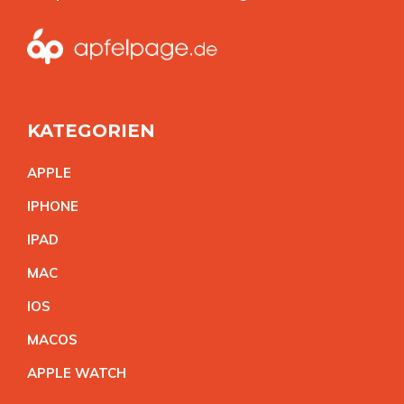
KATEGORIEN
APPL
E
IPHON
E
IPA
D
MA
C
IO
S
MACO
S
APPLE WATC
H