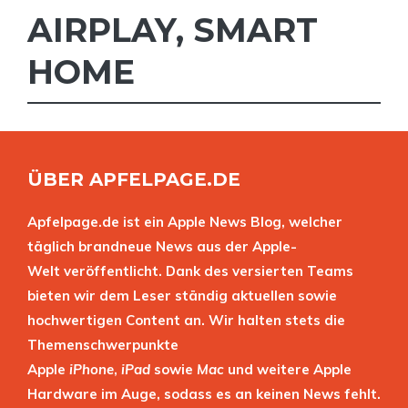
AIRPLAY
,
SMART
HOME
ÜBER APFELPAGE.DE
Apfelpage.de ist ein Apple News Blog, welcher
täglich brandneue News aus der Apple-
Welt veröffentlicht. Dank des versierten Teams
bieten wir dem Leser ständig aktuellen sowie
hochwertigen Content an. Wir halten stets die
Themenschwerpunkte
Apple
iPhone
,
iPad
sowie
Mac
und weitere Apple
Hardware im Auge, sodass es an keinen News fehlt.