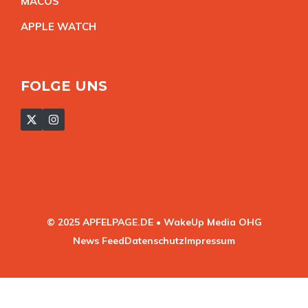
MACO
S
APPLE WATC
H
FOLGE UNS
© 2025 APFELPAGE.DE • WakeUp Media OHG
News Feed
Datenschutz
Impressum