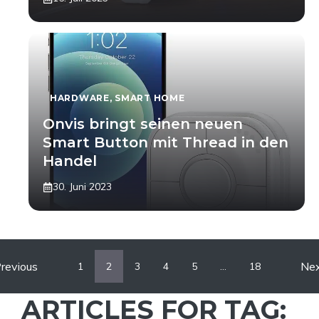
HARDWARE
,
SMART HOME
Onvis bringt seinen neuen
Smart Button mit Thread in den
Handel
30. Juni 2023
revious
Ne
1
2
3
4
5
…
18
ARTICLES FOR TAG: