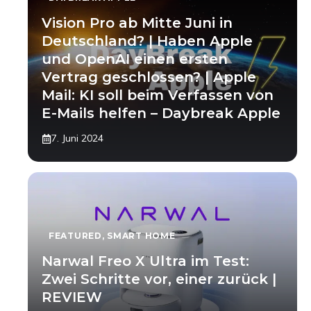
Vision Pro ab Mitte Juni in
Deutschland? | Haben Apple
und OpenAI einen ersten
Vertrag geschlossen? | Apple
Mail: KI soll beim Verfassen von
E-Mails helfen – Daybreak Apple
7. Juni 2024
FEATURED
,
SMART HOME
Narwal Freo X Ultra im Test:
Zwei Schritte vor, einer zurück |
REVIEW