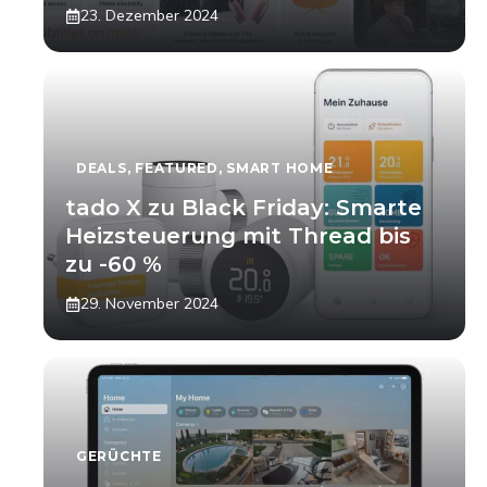
23. Dezember 2024
DEALS
,
FEATURED
,
SMART HOME
tado X zu Black Friday: Smarte
Heizsteuerung mit Thread bis
zu -60 %
29. November 2024
GERÜCHTE