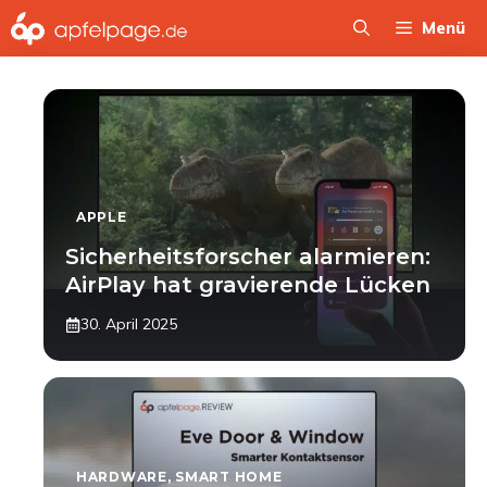
Zum
Menü
Inhalt
springen
APPLE
Sicherheitsforscher alarmieren:
AirPlay hat gravierende Lücken
30. April 2025
HARDWARE
,
SMART HOME