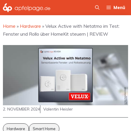
Zum
Menü
Inhalt
springen
Home
»
Hardware
»
Velux Active with Netatmo im Test:
Fenster und Rollo über HomeKit steuern | REVIEW
2. NOVEMBER 2024
Valentin Heisler
Hardware
Smart Home