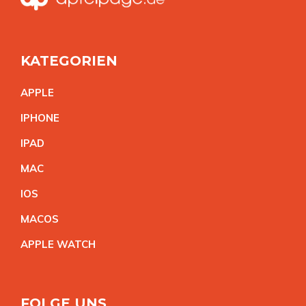
KATEGORIEN
APPL
E
IPHON
E
IPA
D
MA
C
IO
S
MACO
S
APPLE WATC
H
FOLGE UNS