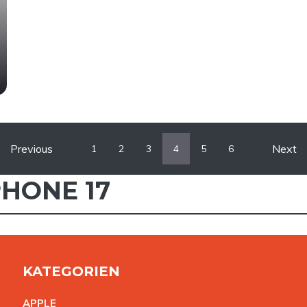
Previous
Next
1
2
3
4
5
6
PHONE 17
KATEGORIEN
APPL
E