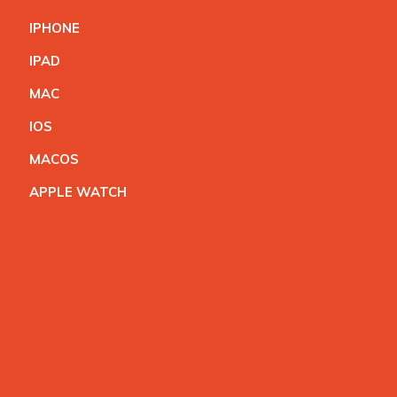
IPHON
E
IPA
D
MA
C
IO
S
MACO
S
APPLE WATC
H