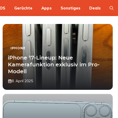
OS
Gerüchte
Apps
Sonstiges
Deals
IPHONE
iPhone 17-Lineup: Neue
Kamerafunktion exklusiv im Pro-
Modell
8. April 2025