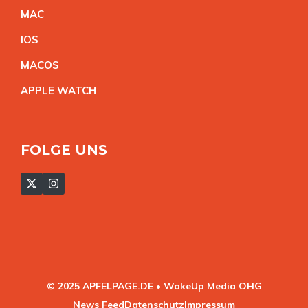
MA
C
IO
S
MACO
S
APPLE WATC
H
FOLGE UNS
© 2025 APFELPAGE.DE • WakeUp Media OHG
News Feed
Datenschutz
Impressum