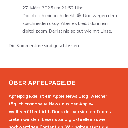
27. März 2025 um 21:52 Uhr
Dachte ich mir auch direkt. 😁 Und wegen dem
zuschneiden okay. Aber es bleibt dann ein
digital zoom. Der ist nie so gut wie mit Linse.
Die Kommentare sind geschlossen.
ÜBER APFELPAGE.DE
Apfelpage.de ist ein Apple News Blog, welcher
täglich brandneue News aus der Apple-
Welt veröffentlicht. Dank des versierten Teams
bieten wir dem Leser ständig aktuellen sowie
hochwertigen Content an. Wir halten stets die