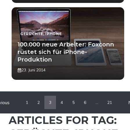
GERÜCHTE
,
IPHONE
100.000 neue Arbeiter: Foxconn
rüstet sich für iPhone-
Produktion
23. Juni 2014
vious
1
2
3
4
5
6
…
21
ARTICLES FOR TAG: