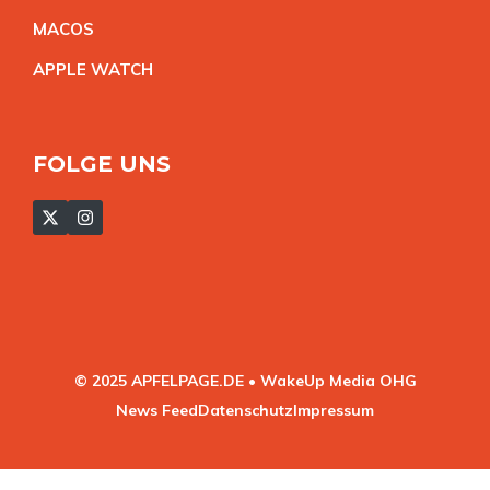
MACO
S
APPLE WATC
H
FOLGE UNS
© 2025 APFELPAGE.DE • WakeUp Media OHG
News Feed
Datenschutz
Impressum