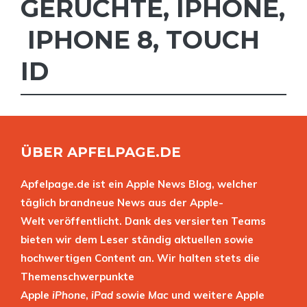
GERÜCHTE
,
IPHONE
,
IPHONE 8
,
TOUCH
ID
ÜBER APFELPAGE.DE
Apfelpage.de ist ein Apple News Blog, welcher
täglich brandneue News aus der Apple-
Welt veröffentlicht. Dank des versierten Teams
bieten wir dem Leser ständig aktuellen sowie
hochwertigen Content an. Wir halten stets die
Themenschwerpunkte
Apple
iPhone
,
iPad
sowie
Mac
und weitere Apple