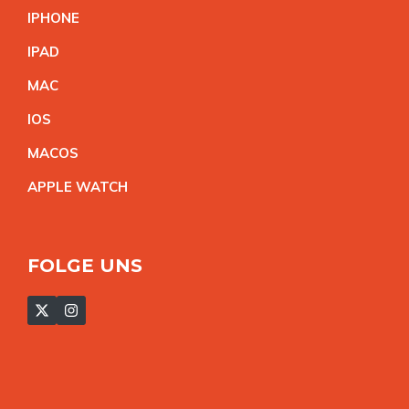
IPHON
E
IPA
D
MA
C
IO
S
MACO
S
APPLE WATC
H
FOLGE UNS