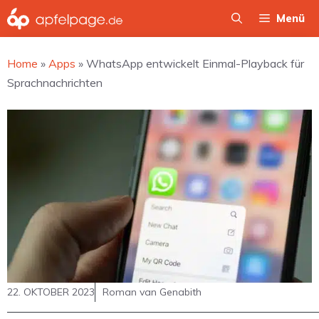
Zum
Menü
Inhalt
springen
Home
»
Apps
»
WhatsApp entwickelt Einmal-Playback für
Sprachnachrichten
22. OKTOBER 2023
Roman van Genabith