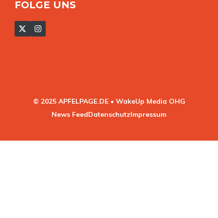
FOLGE UNS
© 2025 APFELPAGE.DE • WakeUp Media OHG
News Feed
Datenschutz
Impressum