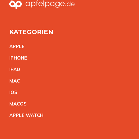
KATEGORIEN
APPL
E
IPHON
E
IPA
D
MA
C
IO
S
MACO
S
APPLE WATC
H