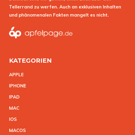
Tellerrand zu werfen. Auch an exklusiven Inhalten
und phänomenalen Fakten mangelt es nicht.
KATEGORIEN
APPL
E
IPHON
E
IPA
D
MA
C
IO
S
MACO
S