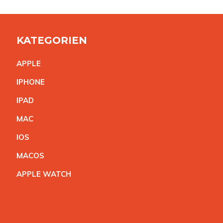
KATEGORIEN
APPL
E
IPHON
E
IPA
D
MA
C
IO
S
MACO
S
APPLE WATC
H