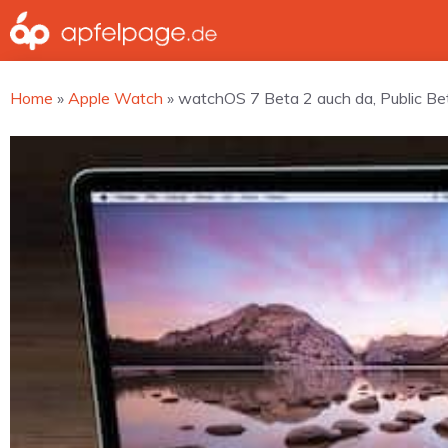
Zum
Inhalt
springen
Home
»
Apple Watch
»
watchOS 7 Beta 2 auch da, Public Be