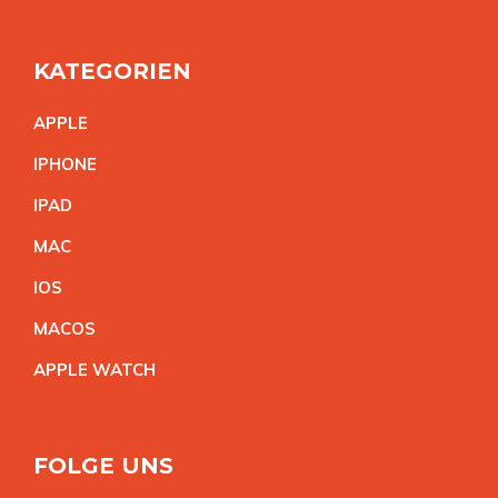
KATEGORIEN
APPL
E
IPHON
E
IPA
D
MA
C
IO
S
MACO
S
APPLE WATC
H
FOLGE UNS