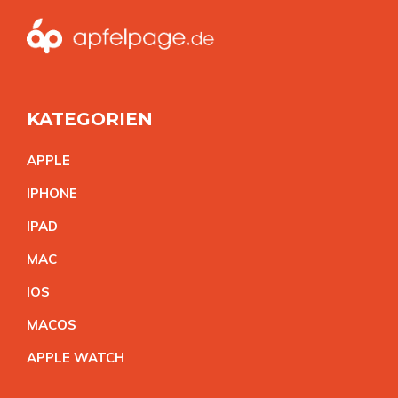
KATEGORIEN
APPL
E
IPHON
E
IPA
D
MA
C
IO
S
MACO
S
APPLE WATC
H