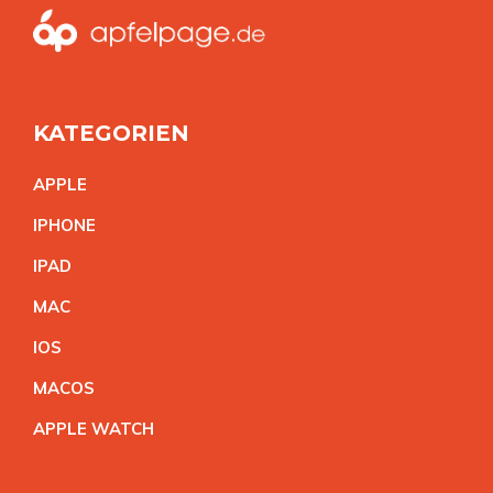
KATEGORIEN
APPL
E
IPHON
E
IPA
D
MA
C
IO
S
MACO
S
APPLE WATC
H