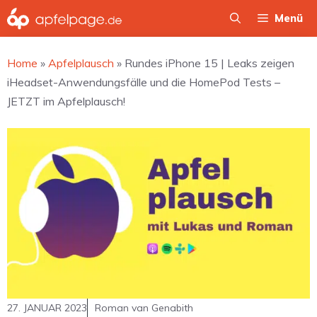
Zum
Menü
Inhalt
springen
Home
»
Apfelplausch
»
Rundes iPhone 15 | Leaks zeigen
iHeadset-Anwendungsfälle und die HomePod Tests –
JETZT im Apfelplausch!
27. JANUAR 2023
Roman van Genabith