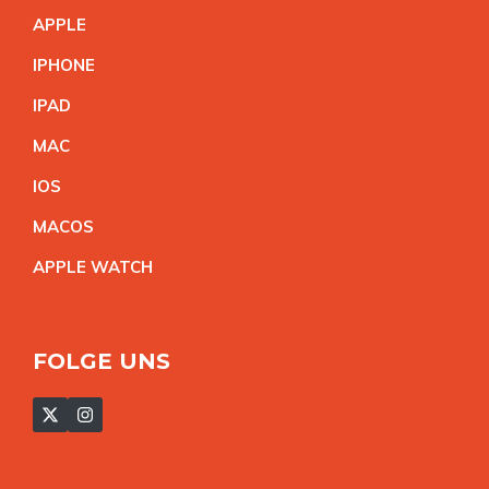
APPL
E
IPHON
E
IPA
D
MA
C
IO
S
MACO
S
APPLE WATC
H
FOLGE UNS