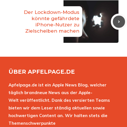
Der Lockdown-Modus
könnte gefährdete
iPhone-Nutzer zu
Zielscheiben machen
ÜBER APFELPAGE.DE
Apfelpage.de ist ein Apple News Blog, welcher
täglich brandneue News aus der Apple-
Welt veröffentlicht. Dank des versierten Teams
bieten wir dem Leser ständig aktuellen sowie
hochwertigen Content an. Wir halten stets die
Themenschwerpunkte