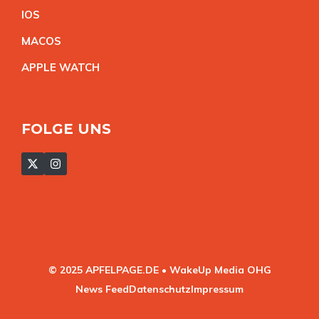
IO
S
MACO
S
APPLE WATC
H
FOLGE UNS
© 2025 APFELPAGE.DE • WakeUp Media OHG
News Feed
Datenschutz
Impressum