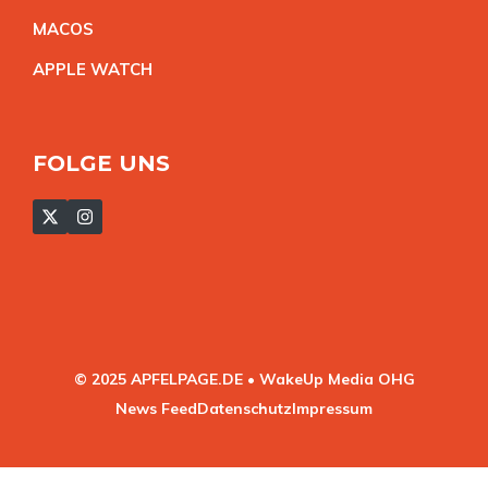
MACO
S
APPLE WATC
H
FOLGE UNS
© 2025 APFELPAGE.DE • WakeUp Media OHG
News Feed
Datenschutz
Impressum