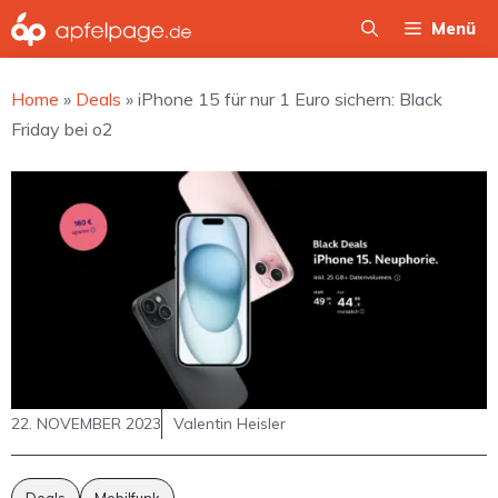
Zum
Menü
Inhalt
springen
Home
»
Deals
»
iPhone 15 für nur 1 Euro sichern: Black
Friday bei o2
22. NOVEMBER 2023
Valentin Heisler
Deals
Mobilfunk