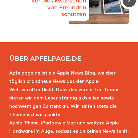
vor Musikwünschen
von Freunden
schützen
ÜBER APFELPAGE.DE
Apfelpage.de ist ein Apple News Blog, welcher
täglich brandneue News aus der Apple-
Welt veröffentlicht. Dank des versierten Teams
bieten wir dem Leser ständig aktuellen sowie
hochwertigen Content an. Wir halten stets die
Themenschwerpunkte
Apple
iPhone
,
iPad
sowie
Mac
und weitere Apple
Hardware im Auge, sodass es an keinen News fehlt.