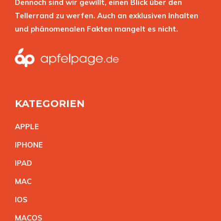
Dennoch sind wir gewillt, einen Blick über den
Tellerrand zu werfen. Auch an exklusiven Inhalten
und phänomenalen Fakten mangelt es nicht.
KATEGORIEN
APPL
E
IPHON
E
IPA
D
MA
C
IO
S
MACO
S