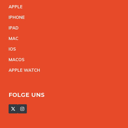
APPL
E
IPHON
E
IPA
D
MA
C
IO
S
MACO
S
APPLE WATC
H
FOLGE UNS