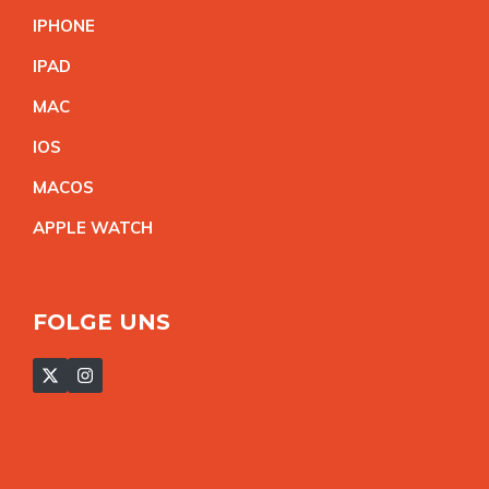
IPHON
E
IPA
D
MA
C
IO
S
MACO
S
APPLE WATC
H
FOLGE UNS