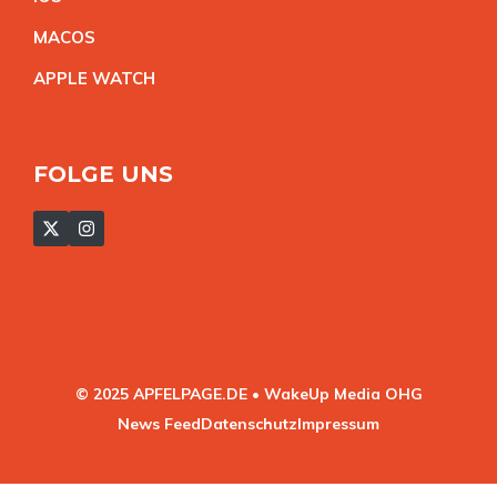
MACO
S
APPLE WATC
H
FOLGE UNS
© 2025 APFELPAGE.DE • WakeUp Media OHG
News Feed
Datenschutz
Impressum