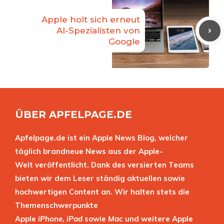
Apple holt sich erneut
AI-Spezialisten von
Google
ÜBER APFELPAGE.DE
Apfelpage.de ist ein Apple News Blog, welcher
täglich brandneue News aus der Apple-
Welt veröffentlicht. Dank des versierten Teams
bieten wir dem Leser ständig aktuellen sowie
hochwertigen Content an. Wir halten stets die
Themenschwerpunkte
Apple
iPhone
,
iPad
sowie
Mac
und weitere Apple