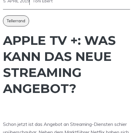
5. APRIL 2019
Toni Ebert
Tellerrand
APPLE TV +: WAS
KANN DAS NEUE
STREAMING
ANGEBOT?
Schon jetzt ist das Angebot an Streaming-Diensten schier
unüberschaubar. Neben dem Marktführer Netflix haben sich