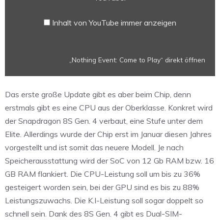
anzeigen
Inhalt von YouTube immer anzeigen
„Nothing Event: Come to Play“ direkt öffnen
Das erste große Update gibt es aber beim Chip, denn
erstmals gibt es eine CPU aus der Oberklasse. Konkret wird
der Snapdragon 8S Gen. 4 verbaut, eine Stufe unter dem
Elite. Allerdings wurde der Chip erst im Januar diesen Jahres
vorgestellt und ist somit das neuere Modell. Je nach
Speicherausstattung wird der SoC von 12 Gb RAM bzw. 16
GB RAM flankiert. Die CPU-Leistung soll um bis zu 36%
gesteigert worden sein, bei der GPU sind es bis zu 88%
Leistungszuwachs. Die K.I-Leistung soll sogar doppelt so
schnell sein. Dank des 8S Gen. 4 gibt es Dual-SIM-