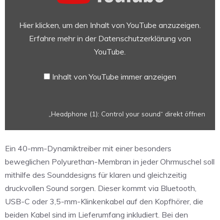
your
sound“
Hier klicken, um den Inhalt von YouTube anzuzeigen.
von
Erfahre mehr in der
Datenschutzerklärung von
YouTube
YouTube
.
anzeigen
Inhalt von YouTube immer anzeigen
„Headphone (1): Control your sound“ direkt öffnen
Ein 40-mm-Dynamiktreiber mit einer besonders
beweglichen Polyurethan-Membran in jeder Ohrmuschel soll
mithilfe des Sounddesigns für klaren und gleichzeitig
druckvollen Sound sorgen. Dieser kommt via Bluetooth,
USB-C oder 3,5-mm-Klinkenkabel auf den Kopfhörer, die
beiden Kabel sind im Lieferumfang inkludiert. Bei den