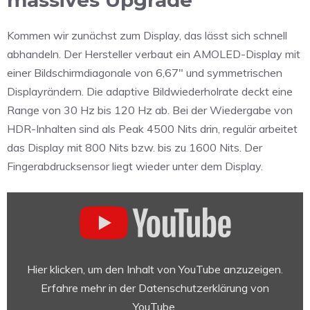
massives Upgrade
Kommen wir zunächst zum Display, das lässt sich schnell
abhandeln. Der Hersteller verbaut ein AMOLED-Display mit
einer Bildschirmdiagonale von 6,67″ und symmetrischen
Displayrändern. Die adaptive Bildwiederholrate deckt eine
Range von 30 Hz bis 120 Hz ab. Bei der Wiedergabe von
HDR-Inhalten sind als Peak 4500 Nits drin, regulär arbeitet
das Display mit 800 Nits bzw. bis zu 1600 Nits. Der
Fingerabdrucksensor liegt wieder unter dem Display.
„Nothing
Event:
Come
to
Play“
Hier klicken, um den Inhalt von YouTube anzuzeigen.
von
Erfahre mehr in der
Datenschutzerklärung von
YouTube
YouTube
.