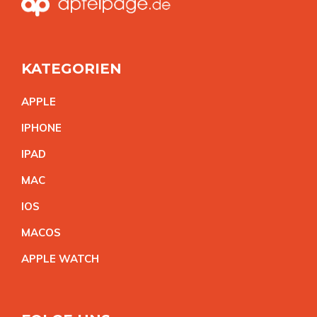
KATEGORIEN
APPL
E
IPHON
E
IPA
D
MA
C
IO
S
MACO
S
APPLE WATC
H