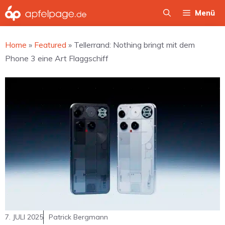
Zum
Menü
Inhalt
springen
Home
»
Featured
»
Tellerrand: Nothing bringt mit dem
Phone 3 eine Art Flaggschiff
7. JULI 2025
Patrick Bergmann