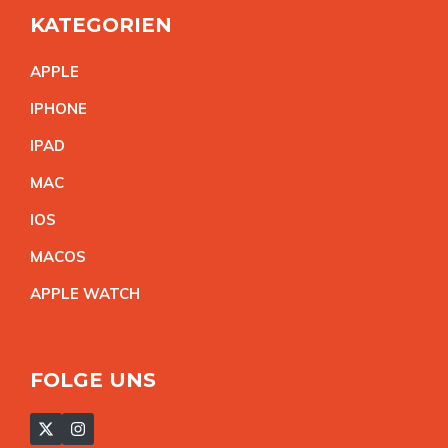
KATEGORIEN
APPL
E
IPHON
E
IPA
D
MA
C
IO
S
MACO
S
APPLE WATC
H
FOLGE UNS