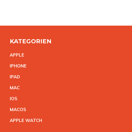
KATEGORIEN
APPL
E
IPHON
E
IPA
D
MA
C
IO
S
MACO
S
APPLE WATC
H