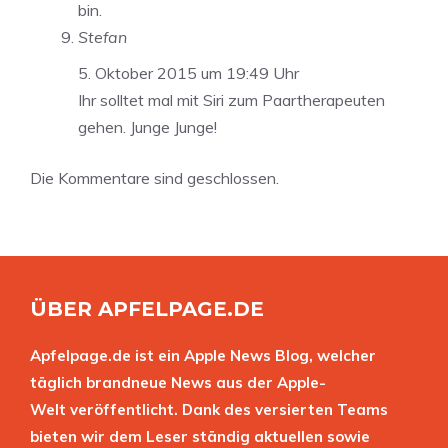
bin.
Stefan
5. Oktober 2015 um 19:49 Uhr
Ihr solltet mal mit Siri zum Paartherapeuten
gehen. Junge Junge!
Die Kommentare sind geschlossen.
ÜBER APFELPAGE.DE
Apfelpage.de ist ein Apple News Blog, welcher
täglich brandneue News aus der Apple-
Welt veröffentlicht. Dank des versierten Teams
bieten wir dem Leser ständig aktuellen sowie