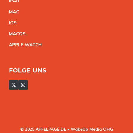
IPA
D
MA
C
IO
S
MACO
S
APPLE WATC
H
FOLGE UNS
© 2025 APFELPAGE.DE • WakeUp Media OHG