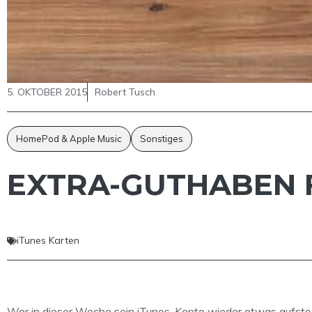
5. OKTOBER 2015
Robert Tusch
HomePod & Apple Music
Sonstiges
EXTRA-GUTHABEN F
iTunes Karten
Wer in dieser Woche sein iTunes-Konto wieder etwas aufstoc