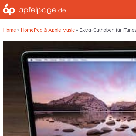
Zum
Inhalt
springen
Home
»
HomePod & Apple Music
»
Extra-Guthaben für iTune