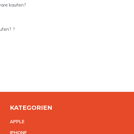
are kaufen?
ufen? ?
KATEGORIEN
APPL
E
IPHON
E