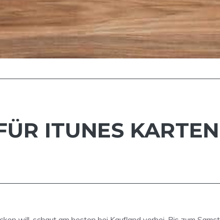
ÜR ITUNES KARTEN
ken will, schaut am besten bei Kaufland vorbei. Bis zum Sams