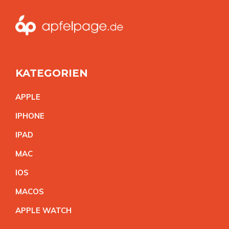
KATEGORIEN
APPL
E
IPHON
E
IPA
D
MA
C
IO
S
MACO
S
APPLE WATC
H