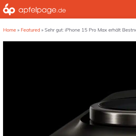
Zum
Inhalt
springen
Home
»
Featured
»
Sehr gut: iPhone 15 Pro Max erhält Bestn