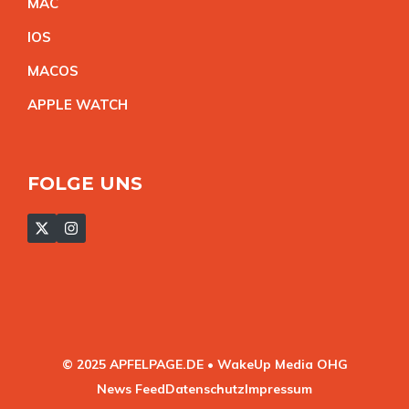
MA
C
IO
S
MACO
S
APPLE WATC
H
FOLGE UNS
© 2025 APFELPAGE.DE • WakeUp Media OHG
News Feed
Datenschutz
Impressum