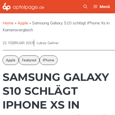
Zum
Menü
Inhalt
springen
Home
»
Apple
»
Samsung Galaxy S10 schlägt iPhone Xs in
Kameravergleich
22. FEBRUAR 2019
Lukas Gehrer
Apple
Featured
iPhone
SAMSUNG GALAXY
S10 SCHLÄGT
IPHONE XS IN