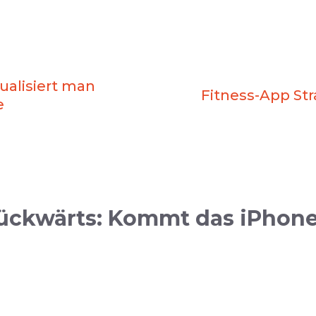
tualisiert man
Fitness-App Stra
e
ückwärts: Kommt das iPhone 