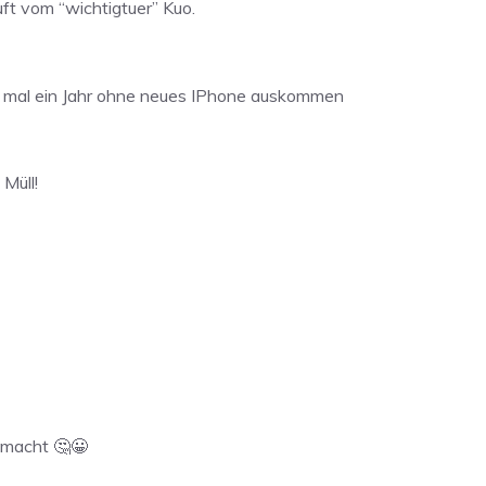
ft vom “wichtigtuer” Kuo.
h mal ein Jahr ohne neues IPhone auskommen
Müll!
gemacht 🤔😀