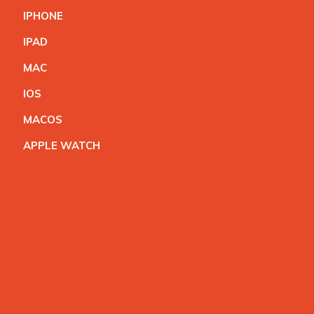
IPHON
E
IPA
D
MA
C
IO
S
MACO
S
APPLE WATC
H