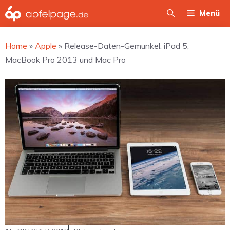
Zum
Menü
Inhalt
springen
Home
»
Apple
»
Release-Daten-Gemunkel: iPad 5,
MacBook Pro 2013 und Mac Pro