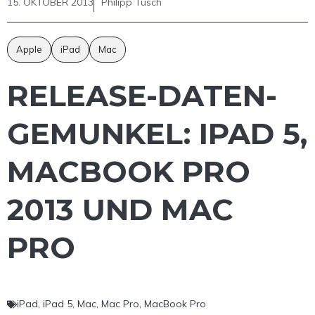
15. OKTOBER 2013
Philipp Tusch
Apple
iPad
Mac
RELEASE-DATEN-
GEMUNKEL: IPAD 5,
MACBOOK PRO
2013 UND MAC
PRO
iPad
,
iPad 5
,
Mac
,
Mac Pro
,
MacBook Pro