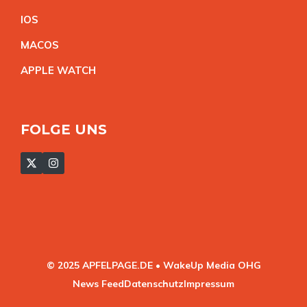
IO
S
MACO
S
APPLE WATC
H
FOLGE UNS
© 2025 APFELPAGE.DE • WakeUp Media OHG
News Feed
Datenschutz
Impressum