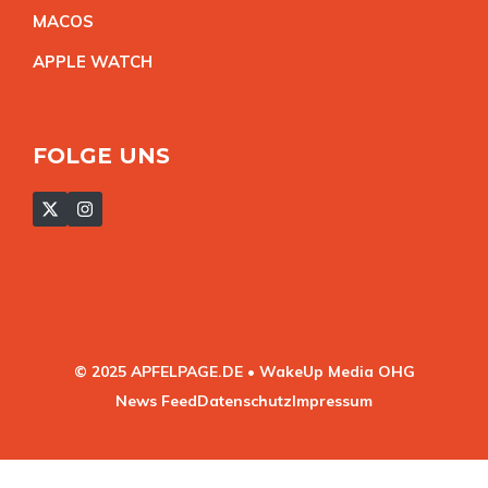
MACO
S
APPLE WATC
H
FOLGE UNS
© 2025 APFELPAGE.DE • WakeUp Media OHG
News Feed
Datenschutz
Impressum