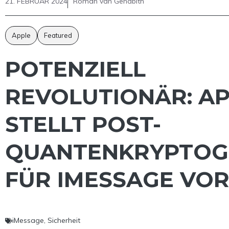
21. FEBRUAR 2024
Roman van Genabith
Apple
Featured
POTENZIELL
REVOLUTIONÄR: A
STELLT POST-
QUANTENKRYPTOG
FÜR IMESSAGE VO
iMessage
,
Sicherheit