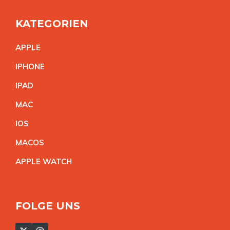
KATEGORIEN
APPL
E
IPHON
E
IPA
D
MA
C
IO
S
MACO
S
APPLE WATC
H
FOLGE UNS