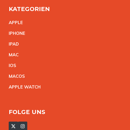
KATEGORIEN
APPL
E
IPHON
E
IPA
D
MA
C
IO
S
MACO
S
APPLE WATC
H
FOLGE UNS