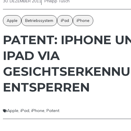
30. DEZEMBER 2011
Philipp Tusch
Apple
Betriebssystem
iPad
iPhone
PATENT: IPHONE U
IPAD VIA
GESICHTSERKENN
ENTSPERREN
Apple
,
iPad
,
iPhone
,
Patent