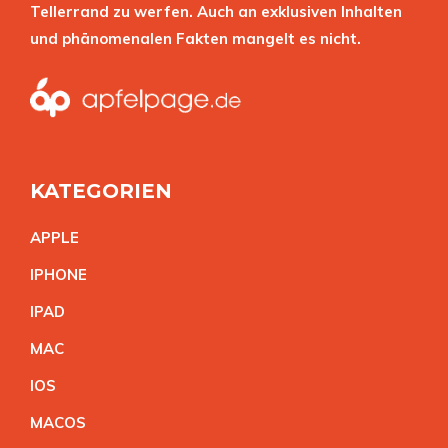
Tellerrand zu werfen. Auch an exklusiven Inhalten
und phänomenalen Fakten mangelt es nicht.
KATEGORIEN
APPL
E
IPHON
E
IPA
D
MA
C
IO
S
MACO
S