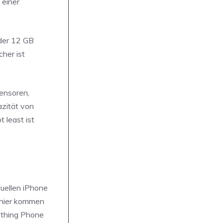
 einer
der 12 GB
her ist
ensoren,
azität von
 least ist
tuellen iPhone
– hier kommen
Nothing Phone