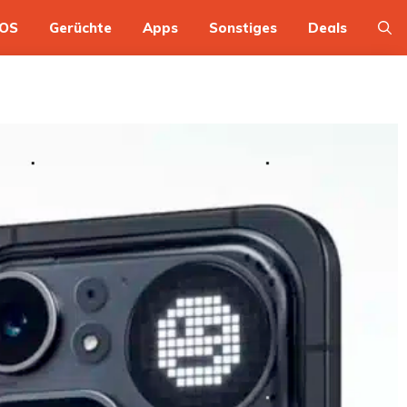
OS
Gerüchte
Apps
Sonstiges
Deals