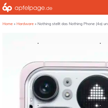
Zum
Inhalt
springen
Home
»
Hardware
»
Nothing stellt das Nothing Phone (4a) u