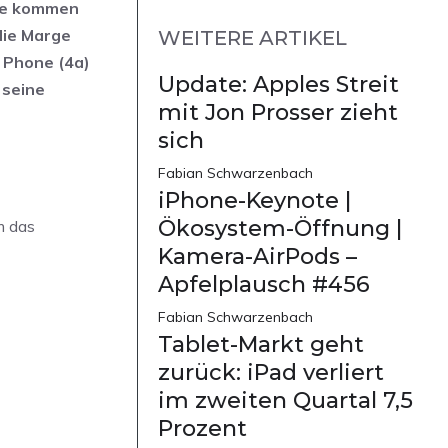
äte kommen
die Marge
WEITERE ARTIKEL
g Phone (4a)
Update: Apples Streit
 seine
mit Jon Prosser zieht
sich
Fabian Schwarzenbach
iPhone-Keynote |
Ökosystem-Öffnung |
m das
Kamera-AirPods –
Apfelplausch #456
Fabian Schwarzenbach
Tablet-Markt geht
zurück: iPad verliert
im zweiten Quartal 7,5
Prozent