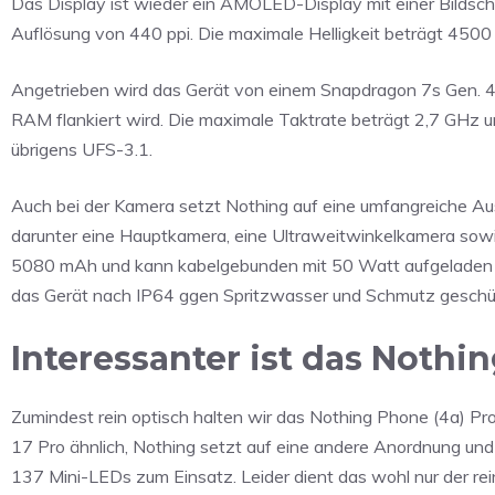
Das Display ist wieder ein AMOLED-Display mit einer Bildsch
Auflösung von 440 ppi. Die maximale Helligkeit beträgt 4500 
Angetrieben wird das Gerät von einem Snapdragon 7s Gen. 
RAM flankiert wird. Die maximale Taktrate beträgt 2,7 GHz un
übrigens UFS-3.1.
Auch bei der Kamera setzt Nothing auf eine umfangreiche A
darunter eine Hauptkamera, eine Ultraweitwinkelkamera sowi
5080 mAh und kann kabelgebunden mit 50 Watt aufgeladen wer
das Gerät nach IP64 ggen Spritzwasser und Schmutz geschü
Interessanter ist das Nothi
Zumindest rein optisch halten wir das Nothing Phone (4a) Pro
17 Pro ähnlich, Nothing setzt auf eine andere Anordnung und
137 Mini-LEDs zum Einsatz. Leider dient das wohl nur der rei