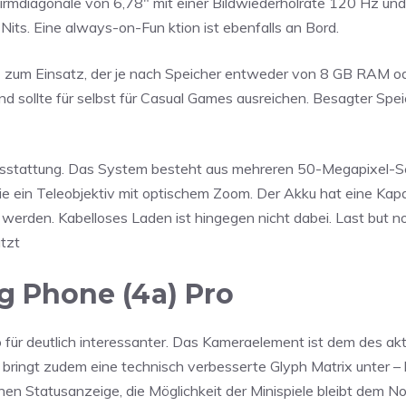
irmdiagonale von 6,78″ mit einer Bildwiederholrate 120 Hz und
Nits. Eine always-on-Fun ktion ist ebenfalls an Bord.
4 zum Einsatz, der je nach Speicher entweder von 8 GB RAM o
d sollte für selbst für Casual Games ausreichen. Besagter Speic
usstattung. Das System besteht aus mehreren 50-Megapixel-S
e ein Teleobjektiv mit optischem Zoom. Der Akku hat eine Kap
den. Kabelloses Laden ist hingegen nicht dabei. Last but not
tzt
ng Phone (4a) Pro
 für deutlich interessanter. Das Kameraelement ist dem des ak
 bringt zudem eine technisch verbesserte Glyph Matrix unter 
nen Statusanzeige, die Möglichkeit der Minispiele bleibt dem 