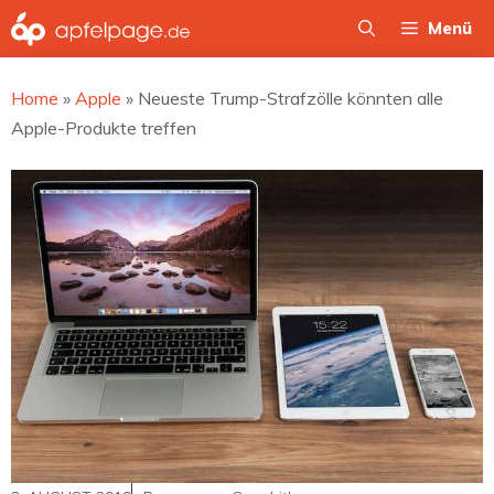
Zum
Menü
Inhalt
springen
Home
»
Apple
»
Neueste Trump-Strafzölle könnten alle
Apple-Produkte treffen