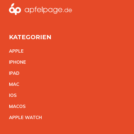
KATEGORIEN
APPL
E
IPHON
E
IPA
D
MA
C
IO
S
MACO
S
APPLE WATC
H