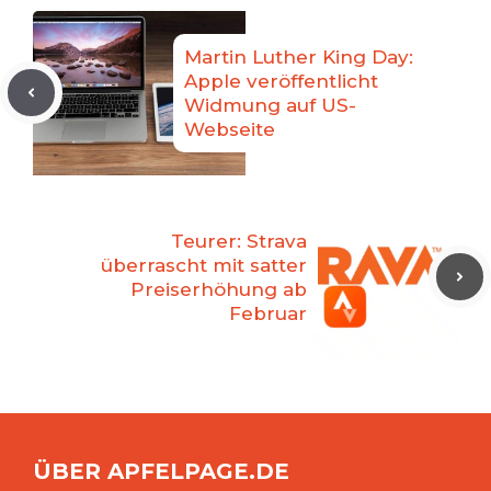
Martin Luther King Day:
Apple veröffentlicht
Widmung auf US-
Webseite
Teurer: Strava
überrascht mit satter
Preiserhöhung ab
Februar
ÜBER APFELPAGE.DE