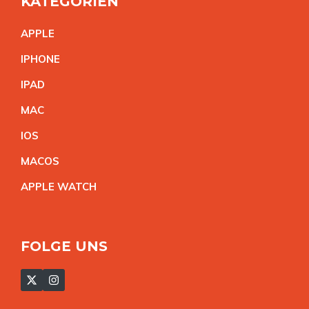
KATEGORIEN
APPL
E
IPHON
E
IPA
D
MA
C
IO
S
MACO
S
APPLE WATC
H
FOLGE UNS