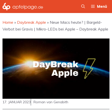
Zum
Menü
Inhalt
springen
Home
»
Daybreak Apple
»
Neue Macs heute? | Bargeld-
Verbot bei Gravis | Mikro-LEDs bei Apple – Daybreak Apple
17. JANUAR 2023
Roman van Genabith