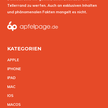
Tellerrand zu werfen. Auch an exklusiven Inhalten
und phänomenalen Fakten mangelt es nicht.
KATEGORIEN
APPL
E
IPHON
E
IPA
D
MA
C
IO
S
MACO
S