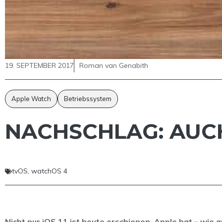
19. SEPTEMBER 2017
Roman van Genabith
Apple Watch
Betriebssystem
NACHSCHLAG: AUC
tvOS
,
watchOS 4
Nicht nur iOS 11 ist heute erschienen, Apple hat – wi