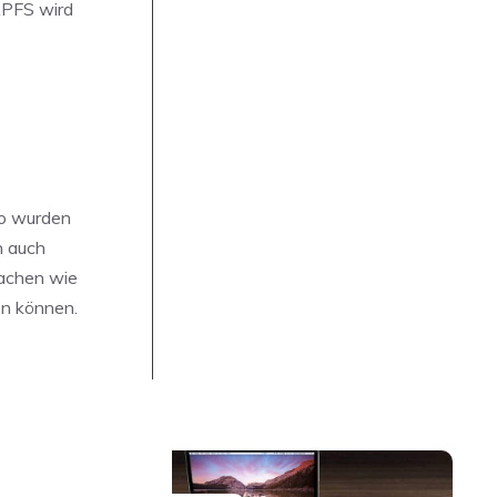
APFS wird
So wurden
n auch
rachen wie
en können.