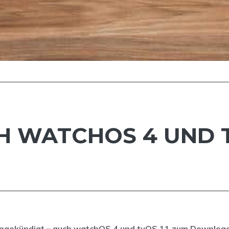
H WATCHOS 4 UND T
e angekündigt – auch watchOS 4 und tvOS 11 zum Downloa