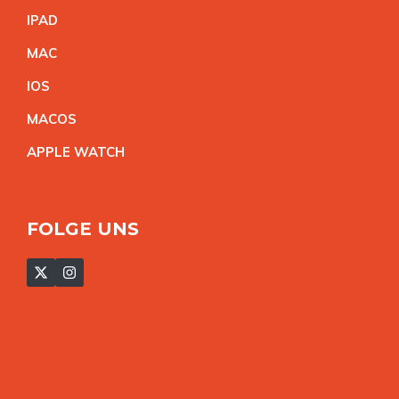
IPA
D
MA
C
IO
S
MACO
S
APPLE WATC
H
FOLGE UNS