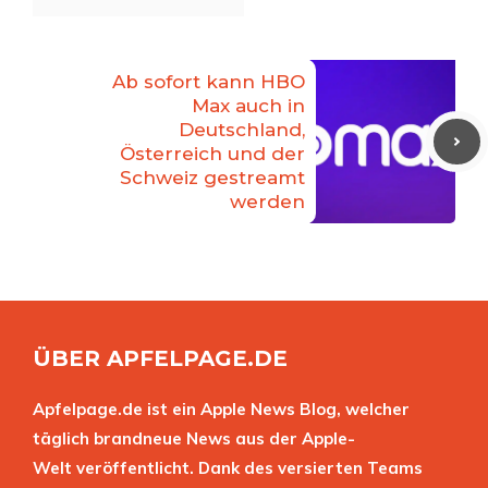
Ab sofort kann HBO
Max auch in
Deutschland,
Österreich und der
Schweiz gestreamt
werden
ÜBER APFELPAGE.DE
Apfelpage.de ist ein Apple News Blog, welcher
täglich brandneue News aus der Apple-
Welt veröffentlicht. Dank des versierten Teams