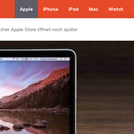
Apple
iPhone
iPad
Mac
Watch
scher Apple Store öffnet noch später