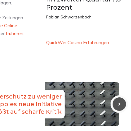
lagen.
Prozent
Fabian Schwarzenbach
e Zeitungen
e Online
ner
früheren
QuickWin Casino Erfahrungen
erschutz zu weniger
ples neue Initiative
ößt auf scharfe Kritik