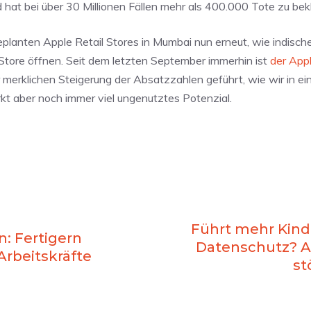
hat bei über 30 Millionen Fällen mehr als 400.000 Tote zu bek
eplanten Apple Retail Stores in Mumbai nun erneut, wie indisch
 Store öffnen. Seit dem letzten September immerhin ist
der Appl
r merklichen Steigerung der Absatzzahlen geführt, wie wir in ei
rkt aber noch immer viel ungenutztes Potenzial.
Führt mehr Kind
n: Fertigern
Datenschutz? Ap
rbeitskräfte
st