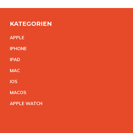
KATEGORIEN
APPL
E
IPHON
E
IPA
D
MA
C
IO
S
MACO
S
APPLE WATC
H