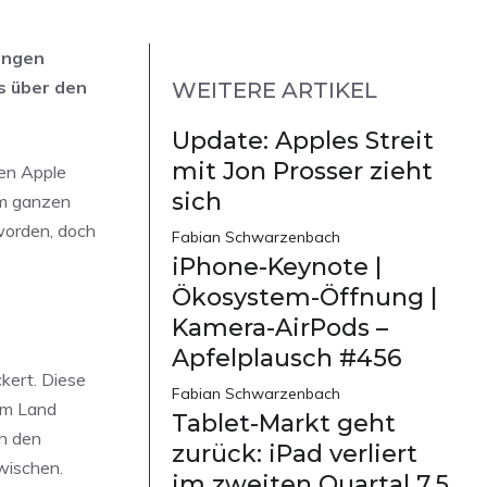
langen
s über den
WEITERE ARTIKEL
Update: Apples Streit
mit Jon Prosser zieht
nen Apple
sich
im ganzen
 worden, doch
Fabian Schwarzenbach
iPhone-Keynote |
Ökosystem-Öffnung |
Kamera-AirPods –
Apfelplausch #456
kert. Diese
Fabian Schwarzenbach
im Land
Tablet-Markt geht
in den
zurück: iPad verliert
zwischen.
im zweiten Quartal 7,5