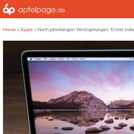
Zum
Inhalt
springen
Home
»
Apple
»
Nach jahrelangen Verzögerungen: Erster indi