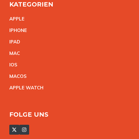
KATEGORIEN
APPL
E
IPHON
E
IPA
D
MA
C
IO
S
MACO
S
APPLE WATC
H
FOLGE UNS