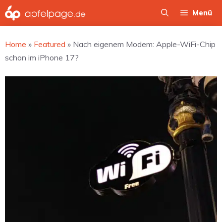
Zum
Menü
Inhalt
springen
Home
»
Featured
»
Nach eigenem Modem: Apple-WiFi-Chip
schon im iPhone 17?