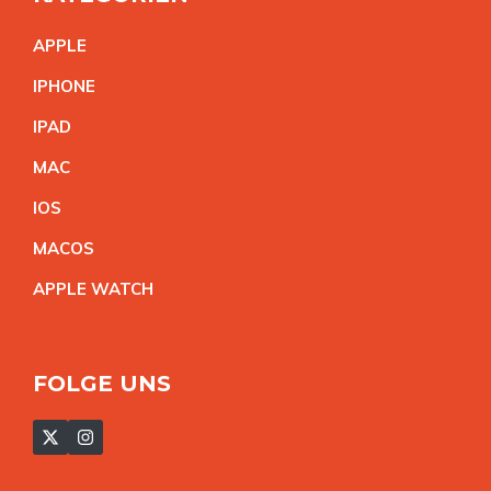
APPL
E
IPHON
E
IPA
D
MA
C
IO
S
MACO
S
APPLE WATC
H
FOLGE UNS